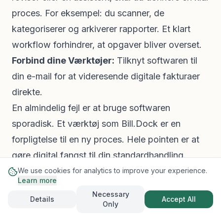
proces. For eksempel: du scanner, de
kategoriserer og arkiverer rapporter. Et klart
workflow forhindrer, at opgaver bliver overset.
Forbind dine Værktøjer:
Tilknyt softwaren til
din e-mail for at videresende digitale fakturaer
direkte.
En almindelig fejl er at bruge softwaren
sporadisk. Et værktøj som
Bill.Dock
er en
forpligtelse til en ny proces. Hele pointen er at
gøre digital fangst til din standardhandling.
Det er her mange fejler. De går glip af et par
We use cookies for analytics to improve your experience.
Learn more
kvitteringer, bunken vokser, og skoboks-
Necessary
Details
Accept All
metoden virker lettere igen. Ved at starte med
Only
en gratis prøveperiode, fokusere på vanen med