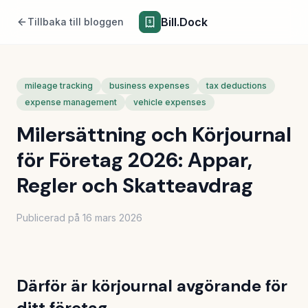
Bill.Dock
Tillbaka till bloggen
mileage tracking
business expenses
tax deductions
expense management
vehicle expenses
Milersättning och Körjournal
för Företag 2026: Appar,
Regler och Skatteavdrag
Publicerad på
16 mars 2026
Därför är körjournal avgörande för
ditt företag