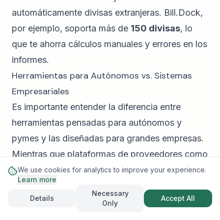
automáticamente divisas extranjeras. Bill.Dock,
por ejemplo, soporta más de
150 divisas
, lo
que te ahorra cálculos manuales y errores en los
informes.
Herramientas para Autónomos vs. Sistemas
Empresariales
Es importante entender la diferencia entre
herramientas pensadas para autónomos y
pymes y las diseñadas para grandes empresas.
Mientras que plataformas de proveedores como
Holded
,
Quipu
o
Contasimple
son potentes para
We use cookies for analytics to improve your experience.
Learn more
la contabilidad integral, a menudo vienen con un
Necessary
Details
Accept All
nivel de complejidad y un precio que resulta
Only
excesivo para un profesional independiente que