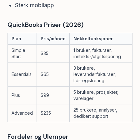
Sterk mobilapp
QuickBooks Priser (2026)
Plan
Pris/måned
Nøkkelfunksjoner
Simple
1 bruker, fakturaer,
$35
Start
inntekts-/utgiftssporing
3 brukere,
Essentials
$65
leverandørfakturaer,
tidsregistrering
5 brukere, prosjekter,
Plus
$99
varelager
25 brukere, analyser,
Advanced
$235
dedikert support
Fordeler og Ulemper