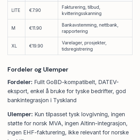
Fakturering, tilbud,
LITE
€7.90
kvitteringsskanning
Bankavstemming, nettbank,
M
€11.90
rapportering
Varelager, prosjekter,
XL
€19.90
tidsregistrering
Fordeler og Ulemper
Fordeler:
Fullt GoBD-kompatibelt, DATEV-
eksport, enkel å bruke for tyske bedrifter, god
bankintegrasjon i Tyskland
Ulemper:
Kun tilpasset tysk lovgivning, ingen
støtte for norsk MVA, ingen Altinn-integrasjon,
ingen EHF-fakturering, ikke relevant for norske