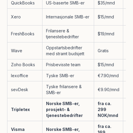
QuickBooks
US-baserte SMB-er
$35/mnd
Ne
Del
Xero
Internasjonale SMB-er
$15/mnd
til
Frilansere &
FreshBooks
$19/mnd
Ne
tjenestebedrifter
Oppstartsbedrifter
Wave
Gratis
Ne
med stramt budsjett
Zoho Books
Prisbevisste team
$15/mnd
Ne
lexoffice
Tyske SMB-er
€7.90/mnd
Ne
Tyske frilansere &
sevDesk
€9.90/mnd
Ne
SMB-er
Norske SMB-er,
fra ca.
Tripletex
prosjekt- &
299
Ja
tjenestebedrifter
NOK/mnd
fra ca.
Visma
Norske SMB-er,
169
Ja