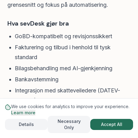
grensesnitt og fokus på automatisering.
Hva sevDesk gjør bra
GoBD-kompatibelt og revisjonssikkert
Fakturering og tilbud i henhold til tysk
standard
Bilagsbehandling med AI-gjenkjenning
Bankavstemming
Integrasjon med skatteveiledere (DATEV-
eksport)
We use cookies for analytics to improve your experience.
CRM-funksjonalitet
Learn more
Necessary
Details
Accept All
Only
sevDesk Priser (2026)