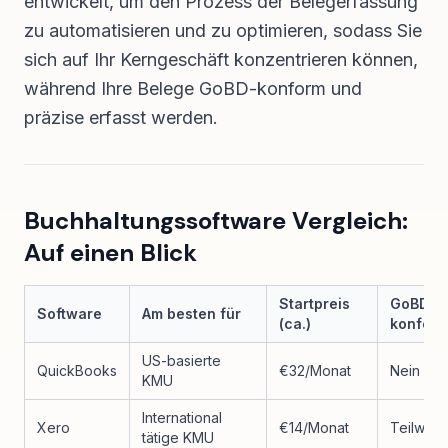
entwickelt, um den Prozess der Belegerfassung
zu automatisieren und zu optimieren, sodass Sie
sich auf Ihr Kerngeschäft konzentrieren können,
während Ihre Belege GoBD-konform und
präzise erfasst werden.
Buchhaltungssoftware Vergleich:
Auf einen Blick
Startpreis
GoBD-
Software
Am besten für
(ca.)
konfor
US-basierte
QuickBooks
€32/Monat
Nein
KMU
International
Xero
€14/Monat
Teilweis
tätige KMU