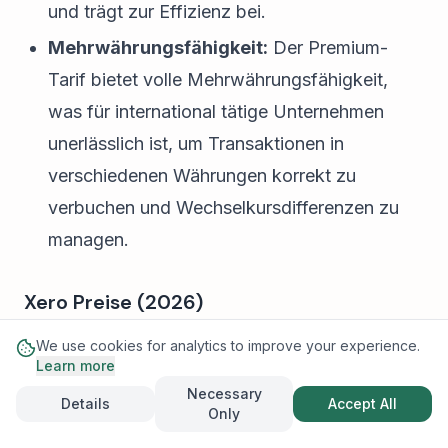
und trägt zur Effizienz bei.
Mehrwährungsfähigkeit:
Der Premium-
Tarif bietet volle Mehrwährungsfähigkeit,
was für international tätige Unternehmen
unerlässlich ist, um Transaktionen in
verschiedenen Währungen korrekt zu
verbuchen und Wechselkursdifferenzen zu
managen.
Xero Preise (2026)
Die Preisgestaltung von Xero ist in der Regel auf
We use cookies for analytics to improve your experience.
Learn more
den jeweiligen regionalen Markt zugeschnitten,
Necessary
wobei die Basis in USD oder AUD liegt. Für den
Details
Accept All
Only
europäischen Markt werden die Preise oft in