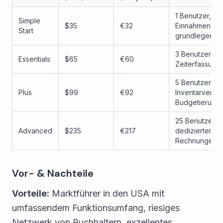
1 Benutzer, R
Simple
$35
€32
Einnahmen-/A
Start
grundlegende 
3 Benutzer, Kr
Essentials
$65
€60
Zeiterfassung,
5 Benutzer, Pr
Plus
$99
€92
Inventarverwal
Budgetierung,
25 Benutzer, de
Advanced
$235
€217
dedizierter Su
Rechnungen
Vor- & Nachteile
Vorteile:
Marktführer in den USA mit
umfassendem Funktionsumfang, riesiges
Netzwerk von Buchhaltern, exzellentes