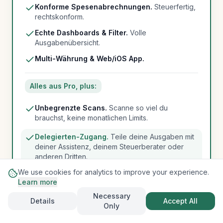
Konforme Spesenabrechnungen.
Steuerfertig,
rechtskonform.
Echte Dashboards & Filter.
Volle
Ausgabenübersicht.
Multi-Währung & Web/iOS App.
Alles aus Pro, plus:
Unbegrenzte Scans.
Scanne so viel du
brauchst, keine monatlichen Limits.
Delegierten-Zugang.
Teile deine Ausgaben mit
deiner Assistenz, deinem Steuerberater oder
anderen Dritten.
We use cookies for analytics to improve your experience.
Unbegrenzter Berichts-Speicher.
Immer
Learn more
verfügbar.
Necessary
Details
Accept All
Prioritäts-Support.
Springe die Warteschlange.
Only