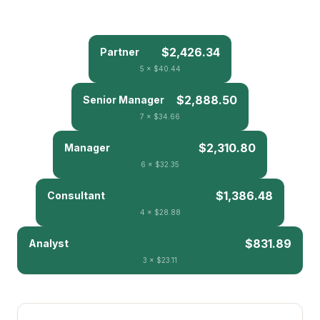
$2,426.34
Partner
5
×
$40.44
$2,888.50
Senior Manager
7
×
$34.66
$2,310.80
Manager
6
×
$32.35
$1,386.48
Consultant
4
×
$28.88
$831.89
Analyst
3
×
$23.11